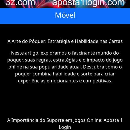
Móvel
A Arte do Pôquer: Estratégia e Habilidade nas Cartas
Neste artigo, exploramos o fascinante mundo do
pôquer, suas regras, estratégias e o impacto do jogo
online na sua popularidade atual. Descubra como o
pôquer combina habilidade e sorte para criar
experiências emocionantes e competitivas.
A Importância do Suporte em Jogos Online: Aposta 1
Login