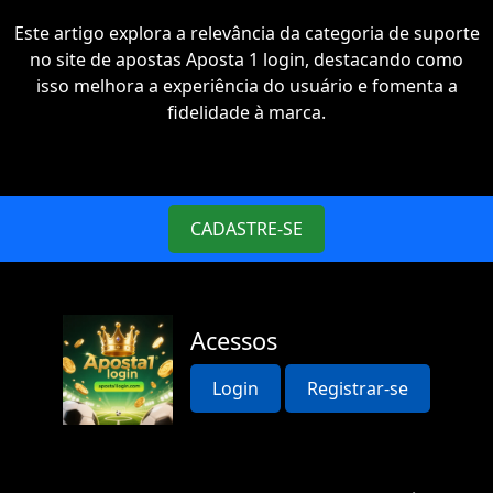
Este artigo explora a relevância da categoria de suporte
no site de apostas Aposta 1 login, destacando como
isso melhora a experiência do usuário e fomenta a
fidelidade à marca.
CADASTRE-SE
Acessos
Login
Registrar-se